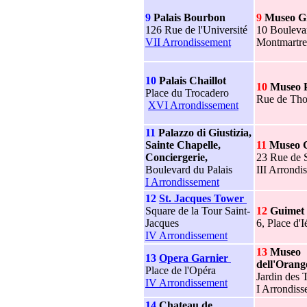
9
Palais Bourbon
9
Museo G
126 Rue de l'Université
10 Bouleva
VII Arrondissement
Montmartre
10
Palais Chaillot
10
Museo P
Place du Trocadero
Rue de Tho
XVI Arrondissement
11
Palazzo di Giustizia,
Sainte Chapelle,
11
Museo C
Conciergerie,
23 Rue de 
Boulevard du Palais
III Arrondi
I Arrondissement
12
St. Jacques Tower
Square de la Tour Saint-
12
Guimet
Jacques
6, Place d'I
IV Arrondissement
13
Museo
13
Opera Garnier
dell'Orang
Place de l'Opéra
Jardin des T
IV Arrondissement
I Arrondis
14
Chateau de