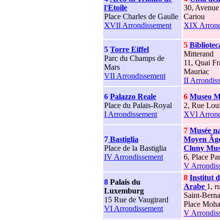
l'Etoile
30, Avenue
Place Charles de Gaulle
Cariou
XVII Arrondissement
XIX Arrond
5
Bibliote
5
Torre Eiffel
Mitterand
Parc du Champs de
11, Quai Fr
Mars
Mauriac
VII Arrondissement
II Arrondis
6
Palazzo Reale
6
Museo M
Place du Palais-Royal
2, Rue Lou
I Arrondissement
XVI Arrond
7
Musée na
7
Bastiglia
Moyen Âg
Place de la Bastiglia
Cluny Mu
IV Arrondissement
6, Place Pa
V Arrondis
8
Institut
8
Palais du
Arabe
1, r
Luxemburg
Saint-Bern
15 Rue de Vaugirard
Place Moh
VI Arrondissement
V Arrondis