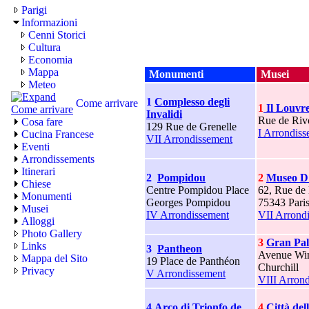
Parigi
Informazioni
Cenni Storici
Cultura
Economia
Mappa
Monumenti
Musei
Meteo
1
Complesso degli
Come arrivare
1
Il Louvr
Invalidi
Rue de Riv
Cosa fare
129 Rue de Grenelle
I Arrondis
Cucina Francese
VII Arrondissement
Eventi
Arrondissements
Itinerari
2
Pompidou
2
Museo D
Chiese
Centre Pompidou Place
62, Rue de 
Monumenti
Georges Pompidou
75343 Pari
Musei
IV Arrondissement
VII Arrond
Alloggi
Photo Gallery
3
Gran Pal
Links
3
Pantheon
Avenue Win
Mappa del Sito
19 Place de Panthéon
Churchill
Privacy
V Arrondissement
VIII Arron
4
Arco di Trionfo de
4
Città del