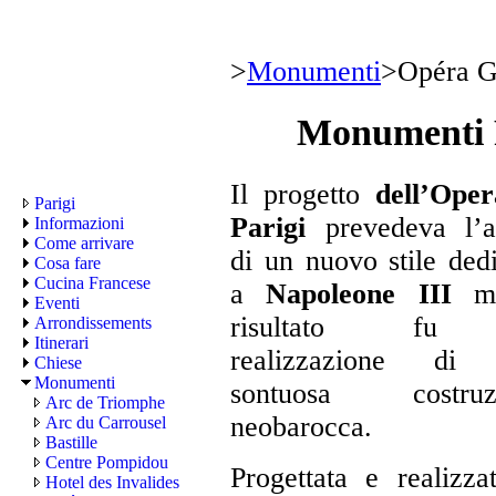
>
Monumenti
>
Opéra G
Monumenti P
Il progetto
dell’Oper
Parigi
Parigi
prevedeva l’a
Informazioni
Come arrivare
di un nuovo stile ded
Cosa fare
Cucina Francese
a
Napoleone III
m
Eventi
risultato fu
Arrondissements
Itinerari
realizzazione di
Chiese
Monumenti
sontuosa costruz
Arc de Triomphe
neobarocca.
Arc du Carrousel
Bastille
Centre Pompidou
Progettata e realizz
Hotel des Invalides