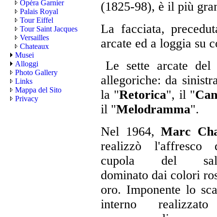
Opéra Garnier
(1825-98), è il più gr
Palais Royal
Tour Eiffel
La facciata, precedut
Tour Saint Jacques
Versailles
arcate ed a loggia su c
Chateaux
Musei
Le sette arcate del 
Alloggi
Photo Gallery
allegoriche: da sinistra
Links
Mappa del Sito
la "
Retorica
", il "
Can
Privacy
il "
Melodramma
".
Nel 1964,
Marc Cha
realizzò l'affresco 
cupola del salo
dominato dai colori ro
oro. Imponente lo sc
interno realizzat